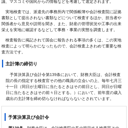
議、マスコミや国民からの情報などを考慮して選定されます。
実地検査では、派遣先の事務所内で関係帳簿や会計検査院に証拠
書類として提出されない書類などについて検査するほか、担当者や
関係者から意見や説明を聞き、また、財産の管理状況や工事の出来
栄えを実地に確認するなどして事務・事業の実態を調査します。
検査報告に掲記されて国会に報告される事項の多くは、この実地
検査によって明らかになったもので、会計検査上きわめて重要な検
査方法です。
主計簿の締切り
予算決算及び会計令第139条において、財務大臣は、会計検査
院の長の指定する検査官その他の職員の立会いの上、毎年七月三
十一日（同日が土曜日に当たるときはその前日とし、同日が日曜
日に当たるときはその前々日とする。）において、前年度の歳入
歳出の主計簿を締め切らなければならないとされています。
予算決算及び会計令
第139条
財務大臣は、会計検査院の長の指定する検査官その